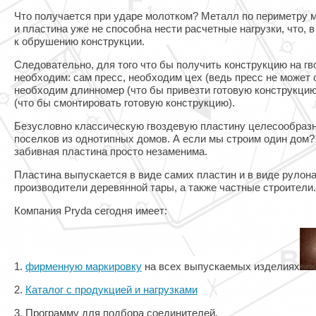
Что получается при ударе молотком? Металл по периметру 
и пластина уже не способна нести расчетные нагрузки, что, 
к обрушению конструкции.
Следовательно, для того что бы получить конструкцию на г
необходим: сам пресс, необходим цех (ведь пресс не может 
необходим длинномер (что бы привезти готовую конструкцию
(что бы смонтировать готовую конструкцию).
Безусловно классическую гвоздевую пластину целесообразн
поселков из однотипных домов. А если мы строим один дом? 
забивная пластина просто незаменима.
Пластина выпускается в виде самих пластин и в виде рулона
производители деревянной тары, а также частные строители.
Компания Pryda сегодня имеет:
1.
фирменную маркировку
на всех выпускаемых изделиях
2.
Каталог с продукцией и нагрузками
3. Программу для подбора соединителей.