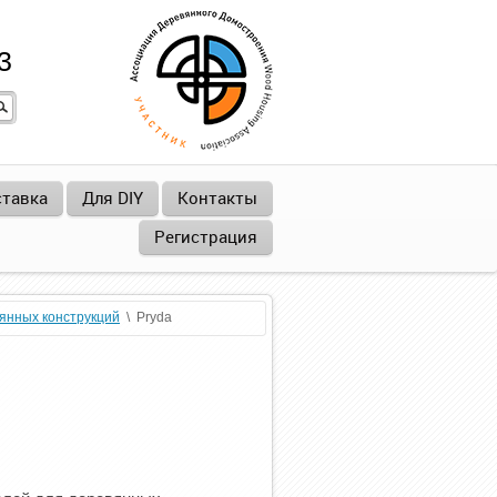
3
тавка
Для DIY
Контакты
Регистрация
янных конструкций
  \  Pryda