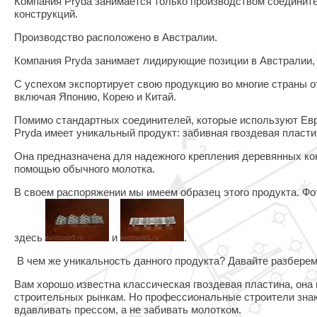
Компания Pryda занимается только производством соединит
конструкций.
Производство расположено в Австралии.
Компания Pryda занимает лидирующие позиции в Австралии,
С успехом экспортирует свою продукцию во многие страны о
включая Японию, Корею и Китай.
Помимо стандартных соединителей, которые используют Евр
Pryda имеет уникальный продукт: забивная гвоздевая пласти
Она предназначена для надежного крепления деревянных кон
помощью обычного молотка.
В своем распоряжении мы имеем образец этого продукта. Ф
здесь
и
.
В чем же уникальность данного продукта? Давайте разберем
Вам хорошо известна классическая гвоздевая пластина, она 
строительных рынкам. Но профессиональные строители знаю
вдавливать прессом, а не забивать молотком.