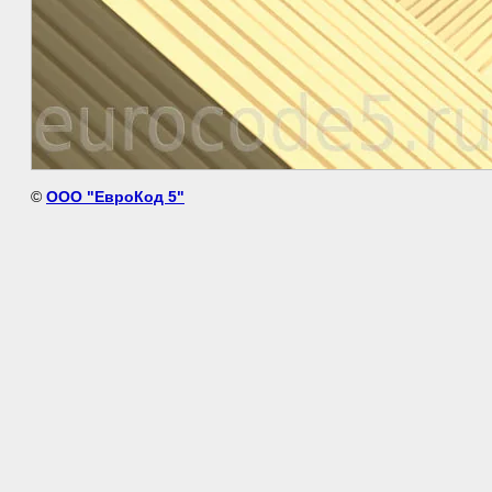
©
ООО "ЕвроКод 5"